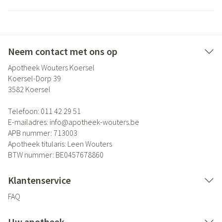
Neem contact met ons op
Apotheek Wouters Koersel
Koersel-Dorp 39
3582
Koersel
Telefoon:
011 42 29 51
E-mailadres:
info@
apotheek-wouters.be
APB nummer:
713003
Apotheek titularis:
Leen Wouters
BTW nummer:
BE0457678860
Klantenservice
FAQ
Uw apotheek