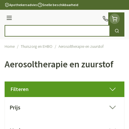
Ga naar de inhoud
Apothekersadvies
Snelle beschikbaarheid
Menu
Zoek
Product, merk, categorie...
Home
/
Thuiszorg en EHBO
/
Aerosoltherapie en zuurstof
Aerosoltherapie en zuurstof
Filteren
Doorgaan naar productlijst
Prijs
filter