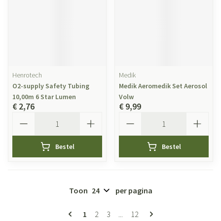
Henrotech
Medik
O2-supply Safety Tubing
Medik Aeromedik Set Aerosol
10,00m 6 Star Lumen
Volw
€ 2,76
€ 9,99
Aantal
Aantal
Bestel
Bestel
Toon
per pagina
Pagina's
U lees momenteel pagina
Pagina
Pagina
Pagina
1
2
3
...
12