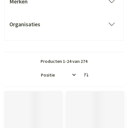
Merken
filter
Organisaties
filter
Producten
1
-
24
van
274
Sorteer op: