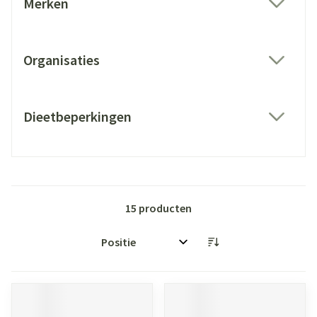
Merken
filter
Organisaties
filter
Dieetbeperkingen
filter
15
producten
Sorteer op: