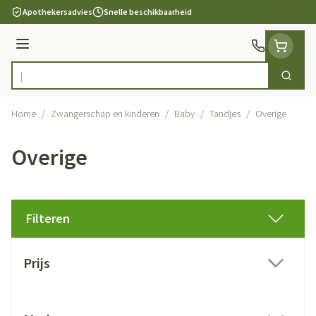
Ga naar de inhoud
Apothekersadvies
Snelle beschikbaarheid
Menu
Zoek
Product, merk, categorie...
Home
/
Zwangerschap en kinderen
/
Baby
/
Tandjes
/
Overige
Overige
Filteren
Doorgaan naar productlijst
Prijs
filter