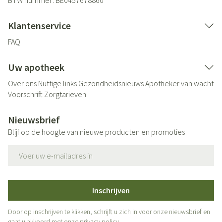
BTW nummer:
BE0457678860
Klantenservice
FAQ
Uw apotheek
Over ons
Nuttige links
Gezondheidsnieuws
Apotheker van wacht
Voorschrift
Zorgtarieven
Nieuwsbrief
Blijf op de hoogte van nieuwe producten en promoties
E-mail adres
Inschrijven
Door op inschrijven te klikken, schrijft u zich in voor onze nieuwsbrief en
gaat u akkoord met onze
privacy policy
.