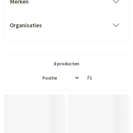
Merken
filter
Organisaties
filter
8
producten
Sorteer op: