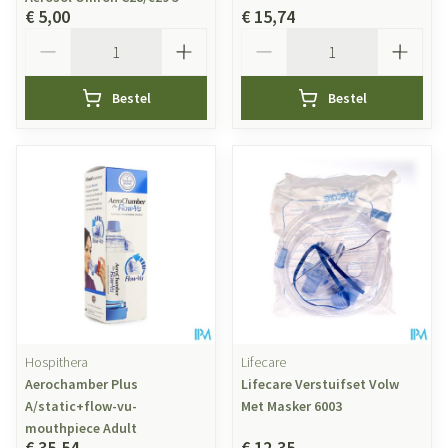
€ 5,00
€ 15,74
Aantal
Aantal
Bestel
Bestel
Hospithera
Lifecare
Aerochamber Plus
Lifecare Verstuifset Volw
A/static+flow-vu-
Met Masker 6003
mouthpiece Adult
€ 35,54
€ 12,35