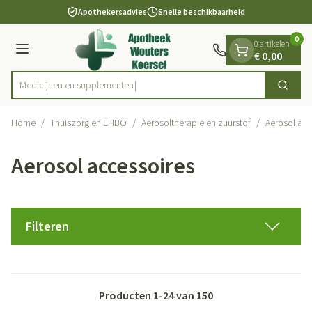
Dia 1 van 1
Ga naar de inhoud
Apothekersadvies
Snelle beschikbaarheid
0
0 artikelen
Menu
€ 0,00
Medicijn
Zoek
Product, merk, categorie...
Home
/
Thuiszorg en EHBO
/
Aerosoltherapie en zuurstof
/
Aerosol acc
Aerosol accessoires
Filteren
Producten
1
-
24
van
150