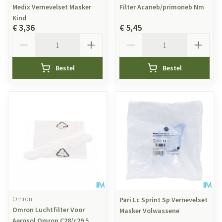
Medix Vernevelset Masker
Filter Acaneb/primoneb Nm
Kind
€ 3,36
€ 5,45
Aantal
Aantal
Bestel
Bestel
Omron
Pari Lc Sprint Sp Vernevelset
Omron Luchtfilter Voor
Masker Volwassene
Aerosol Omron C28/c29 5