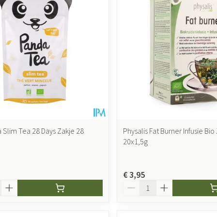
accessoires
Mondmaskers
ging
Supplementen
Insectenwer
sen
geïrriteerde
 Slim Tea 28 Days Zakje 28
Physalis Fat Burner Infusie Bio
20x1,5g
Zelfbruiner
Scheren
€ 3,95
Aantal