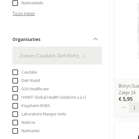
Aerosol toestell
Nutrisentiels
Blaren
Creme, gel en sp
Aerosol accessoi
Toon meer
Eelt
Zuurstof
Eksteroog - likdo
Ademhalingsste
Toon meer
Organisaties
filter
Spieren en gewr
Specifiek voor
Naalden en spui
Caudalie
Lichaamsverzorg
Spuiten
Diet World
Infecties
Biolys Gu
Deodorant
Oplossing voor in
GSA Healthcare
Zakje 24
HANFF Global Health Solutions s.à r.l.
Gezichtsverzorgi
Naalden
€ 5,95
Aantal
Luizen
Keypharm BVBA
Naalden voor ins
Laboratoire Marque Verte
pennaalden
Nutricia
Toon meer
Diagnostica
Nutrisante