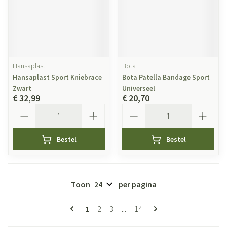
Hansaplast
Bota
Hansaplast Sport Kniebrace
Bota Patella Bandage Sport
Zwart
Universeel
€ 32,99
€ 20,70
Aantal
Aantal
Bestel
Bestel
Toon
per pagina
Pagina's
U lees momenteel pagina
Pagina
Pagina
Pagina
1
2
3
...
14