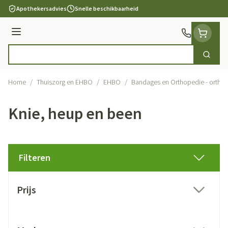
Ga naar de inhoud
Apothekersadvies
Snelle beschikbaarheid
Menu
Zoek
Product, merk, categorie...
Home
/
Thuiszorg en EHBO
/
EHBO
/
Bandages en Orthopedie - ortho
Knie, heup en been
Filteren
Doorgaan naar productlijst
Prijs
filter