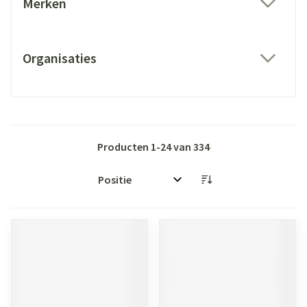
Merken
filter
Organisaties
filter
Producten
1
-
24
van
334
Sorteer op: