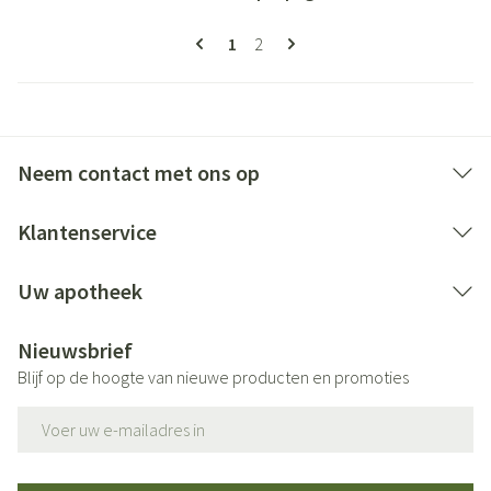
Pagina's
U lees momenteel pagina
Pagina
1
2
Neem contact met ons op
Klantenservice
Uw apotheek
Nieuwsbrief
Blijf op de hoogte van nieuwe producten en promoties
E-mail adres