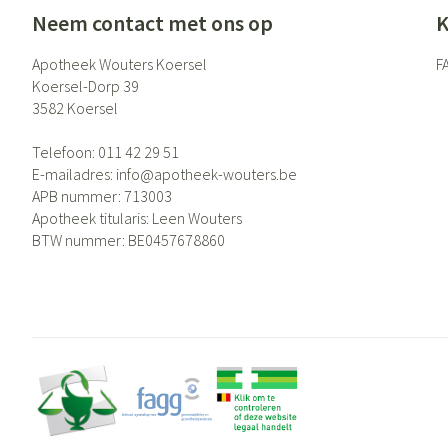
Eelt
Neem contact met ons op
K
Zuurstof
Eksteroog - likdo
Ademhalingsste
Apotheek Wouters Koersel
F
Toon meer
Koersel-Dorp 39
3582
Koersel
Spieren en gewr
Telefoon:
011 42 29 51
Specifiek voor
Naalden en spui
E-mailadres:
info@
apotheek-wouters.be
APB nummer:
713003
Lichaamsverzorg
Spuiten
Infecties
Apotheek titularis:
Leen Wouters
Deodorant
Oplossing voor in
BTW nummer:
BE0457678860
Gezichtsverzorgi
Naalden
Luizen
Naalden voor ins
pennaalden
Toon meer
Diagnostica
Haar
Pillendozen en 