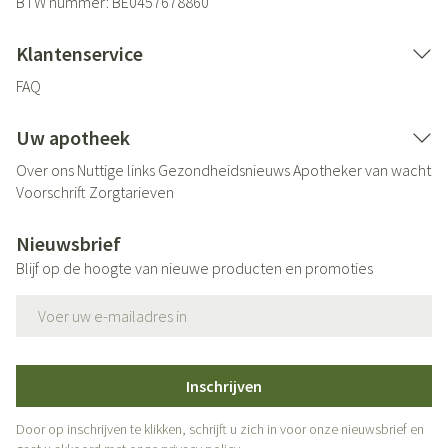
BTW nummer:
BE0457678860
Klantenservice
FAQ
Uw apotheek
Over ons
Nuttige links
Gezondheidsnieuws
Apotheker van wacht
Voorschrift
Zorgtarieven
Nieuwsbrief
Blijf op de hoogte van nieuwe producten en promoties
E-mail adres
Inschrijven
Door op inschrijven te klikken, schrijft u zich in voor onze nieuwsbrief en