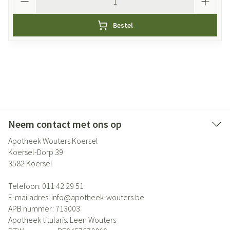
Bestel
Neem contact met ons op
Apotheek Wouters Koersel
Koersel-Dorp 39
3582
Koersel
Telefoon:
011 42 29 51
E-mailadres:
info@
apotheek-wouters.be
APB nummer:
713003
Apotheek titularis:
Leen Wouters