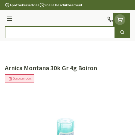
Ga naar de inhoud
Apothekersadvies
Snelle beschikbaarheid
Menu
Zoek
Product, merk, categorie...
Arnica Montana 30k Gr 4g Boiron
Geneesmiddel