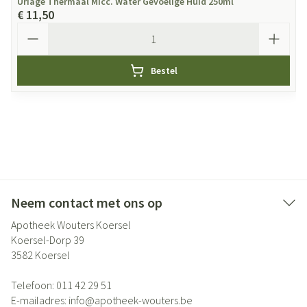
Uriage Thermaal Micc. Water Gevoelige Huid 250ml
€ 11,50
Aantal
Bestel
Neem contact met ons op
Apotheek Wouters Koersel
Koersel-Dorp 39
3582
Koersel
Telefoon:
011 42 29 51
E-mailadres:
info@
apotheek-wouters.be