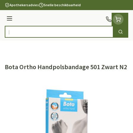
Ga naar de inhoud
Apothekersadvies
Snelle beschikbaarheid
Menu
Zoek
Product, merk, categorie...
Bota Ortho Handpolsbandage 501 Zwart N2