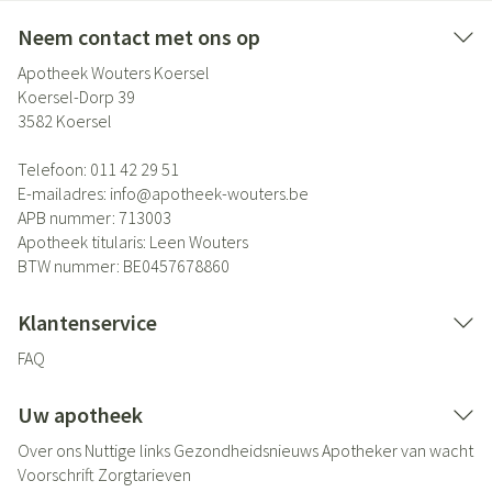
Neem contact met ons op
Apotheek Wouters Koersel
Koersel-Dorp 39
3582
Koersel
Telefoon:
011 42 29 51
E-mailadres:
info@
apotheek-wouters.be
APB nummer:
713003
Apotheek titularis:
Leen Wouters
BTW nummer:
BE0457678860
Klantenservice
FAQ
Uw apotheek
Over ons
Nuttige links
Gezondheidsnieuws
Apotheker van wacht
Voorschrift
Zorgtarieven