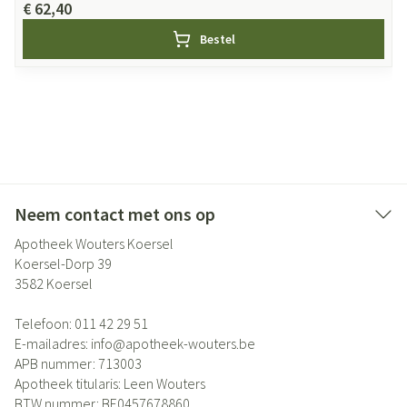
€ 62,40
Bestel
Neem contact met ons op
Apotheek Wouters Koersel
Koersel-Dorp 39
3582
Koersel
Telefoon:
011 42 29 51
E-mailadres:
info@
apotheek-wouters.be
APB nummer:
713003
Apotheek titularis:
Leen Wouters
BTW nummer:
BE0457678860