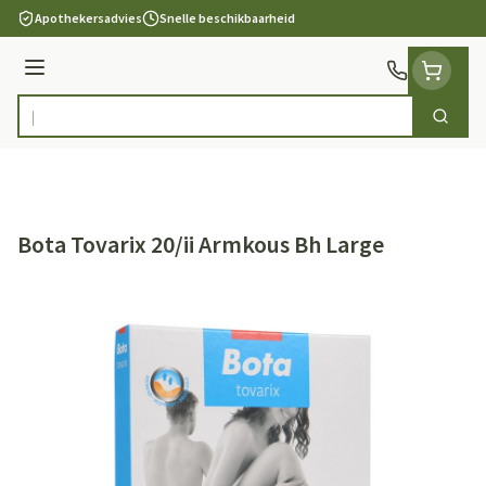
Ga naar de inhoud
Apothekersadvies
Snelle beschikbaarheid
Menu
Zoek
Product, merk, categorie...
Bota Tovarix 20/ii Armkous Bh Large