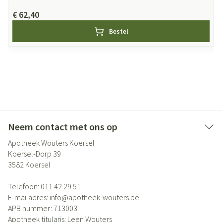
€ 62,40
Bestel
Neem contact met ons op
Apotheek Wouters Koersel
Koersel-Dorp 39
3582
Koersel
Telefoon:
011 42 29 51
E-mailadres:
info@
apotheek-wouters.be
APB nummer:
713003
Apotheek titularis:
Leen Wouters