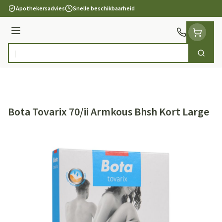
Ga naar de inhoud
Apothekersadvies
Snelle beschikbaarheid
Menu
Zoek
Product, merk, categorie...
Bota Tovarix 70/ii Armkous Bhsh Kort Large