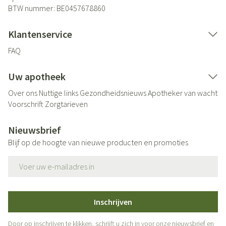
BTW nummer:
BE0457678860
Klantenservice
FAQ
Uw apotheek
Over ons
Nuttige links
Gezondheidsnieuws
Apotheker van wacht
Voorschrift
Zorgtarieven
Nieuwsbrief
Blijf op de hoogte van nieuwe producten en promoties
E-mail adres
Inschrijven
Door op inschrijven te klikken, schrijft u zich in voor onze nieuwsbrief en