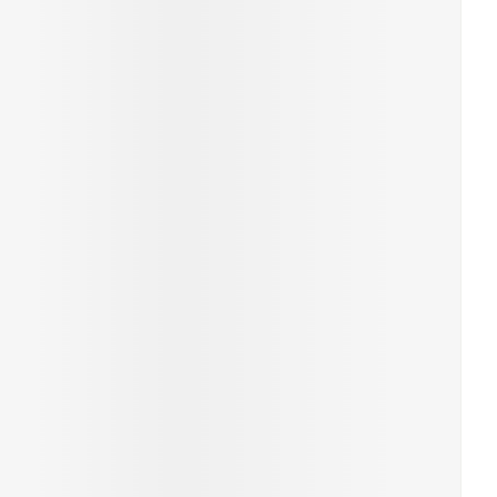
ende middelen
Parfums en geurproducten
CBD