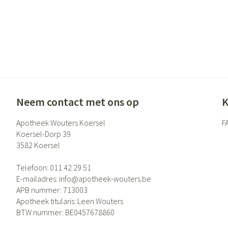
Neem contact met ons op
K
Apotheek Wouters Koersel
F
Koersel-Dorp 39
3582
Koersel
Telefoon:
011 42 29 51
E-mailadres:
info@
apotheek-wouters.be
APB nummer:
713003
Apotheek titularis:
Leen Wouters
BTW nummer:
BE0457678860