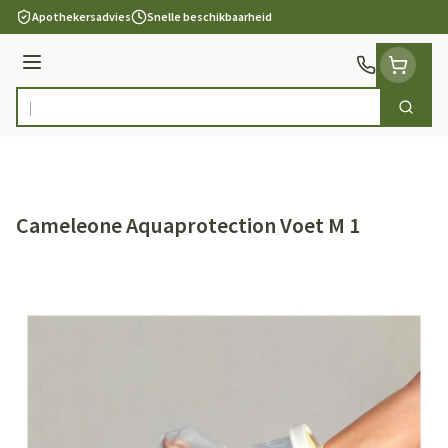
Ga naar de inhoud
Apothekersadvies
Snelle beschikbaarheid
Menu
Zoek
Product, merk, categorie...
Cameleone Aquaprotection Voet M 1