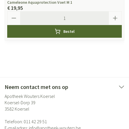
Cameleone Aquaprotection Voet M 1
€ 19,95
Aantal
Bestel
Neem contact met ons op
Apotheek Wouters Koersel
Koersel-Dorp 39
3582
Koersel
Telefoon:
011 42 29 51
E-mailadres:
info@
apotheek-wouters.be