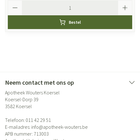
Aantal
Bestel
Neem contact met ons op
Apotheek Wouters Koersel
Koersel-Dorp 39
3582
Koersel
Telefoon:
011 42 29 51
E-mailadres:
info@
apotheek-wouters.be
APB nummer:
713003