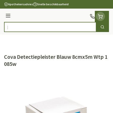
Ga naar de inhoud
Apothekersadvies
Snelle beschikbaarheid
Menu
Zoek
Product, merk, categorie...
Cova Detectiepleister Blauw 8cmx5m Wtp 1
085w