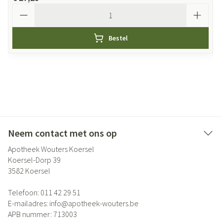
Aantal
Bestel
Neem contact met ons op
Apotheek Wouters Koersel
Koersel-Dorp 39
3582
Koersel
Telefoon:
011 42 29 51
E-mailadres:
info@
apotheek-wouters.be
APB nummer:
713003