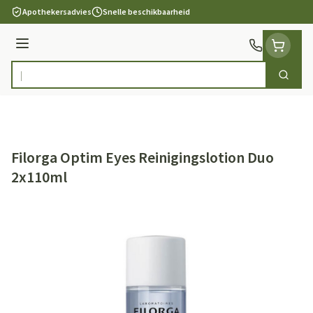
Ga naar de inhoud
Apothekersadvies
Snelle beschikbaarheid
Menu
Zoek
Product, merk, categorie...
Filorga Optim Eyes Reinigingslotion Duo
2x110ml