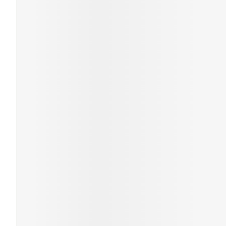
Gezichtsverzor
Pigmentstoornis
Gevoelige huid - 
huid
Gemengde huid
Doffe huid
Toon meer
Snurken