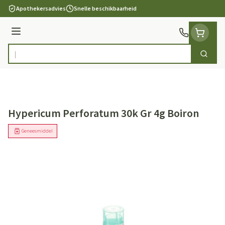
Ga naar de inhoud
Apothekersadvies
Snelle beschikbaarheid
Menu
Zoek
Product, merk, categorie...
Hypericum Perforatum 30k Gr 4g Boiron
Geneesmiddel