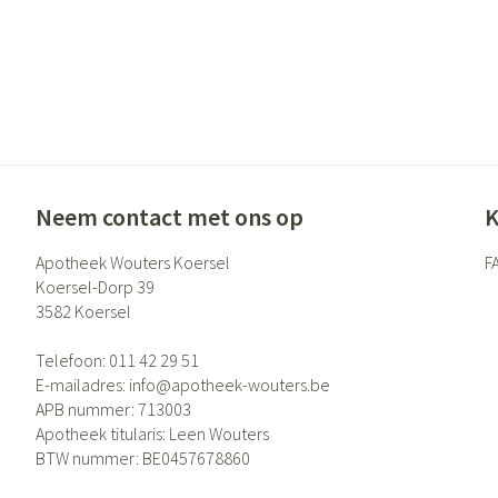
Neem contact met ons op
K
Apotheek Wouters Koersel
F
Koersel-Dorp 39
3582
Koersel
Telefoon:
011 42 29 51
E-mailadres:
info@
apotheek-wouters.be
APB nummer:
713003
Apotheek titularis:
Leen Wouters
BTW nummer:
BE0457678860