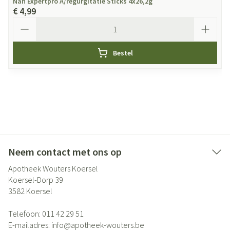
Nan Expertpro A/regurgitatie Sticks 4x26,2g
€ 4,99
Aantal
Bestel
Neem contact met ons op
Apotheek Wouters Koersel
Koersel-Dorp 39
3582
Koersel
Telefoon:
011 42 29 51
E-mailadres:
info@
apotheek-wouters.be