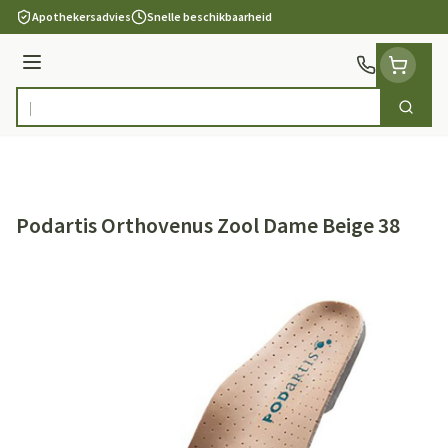
Ga naar de inhoud
Apothekersadvies
Snelle beschikbaarheid
Menu
Zoek
Product, merk, categorie...
Podartis Orthovenus Zool Dame Beige 38