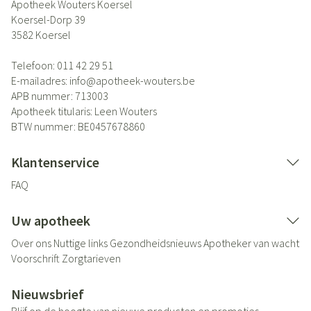
Apotheek Wouters Koersel
Koersel-Dorp 39
3582
Koersel
Telefoon:
011 42 29 51
E-mailadres:
info@
apotheek-wouters.be
APB nummer:
713003
Apotheek titularis:
Leen Wouters
BTW nummer:
BE0457678860
Klantenservice
FAQ
Uw apotheek
Over ons
Nuttige links
Gezondheidsnieuws
Apotheker van wacht
Voorschrift
Zorgtarieven
Nieuwsbrief