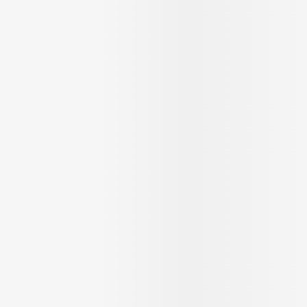
ging
Supplementen
Insectenwer
sen
geïrriteerde
Zelfbruiner
Scheren