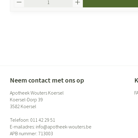
Neem contact met ons op
K
Apotheek Wouters Koersel
F
Koersel-Dorp 39
3582
Koersel
Telefoon:
011 42 29 51
E-mailadres:
info@
apotheek-wouters.be
APB nummer:
713003