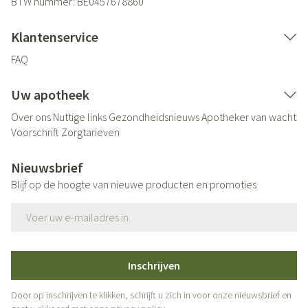
BTW nummer:
BE0457678860
Klantenservice
FAQ
Uw apotheek
Over ons
Nuttige links
Gezondheidsnieuws
Apotheker van wacht
Voorschrift
Zorgtarieven
Nieuwsbrief
Blijf op de hoogte van nieuwe producten en promoties
E-mail adres
Inschrijven
Door op inschrijven te klikken, schrijft u zich in voor onze nieuwsbrief en