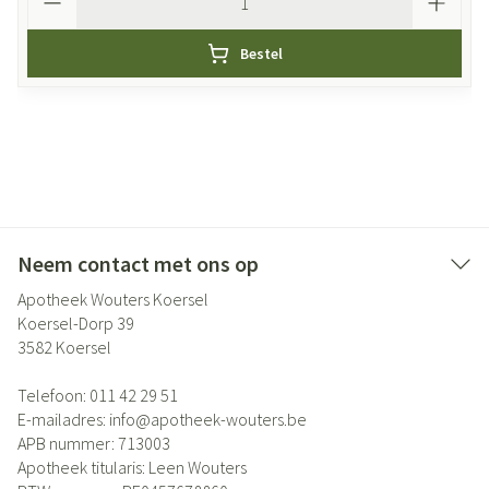
Bestel
Neem contact met ons op
Apotheek Wouters Koersel
Koersel-Dorp 39
3582
Koersel
Telefoon:
011 42 29 51
E-mailadres:
info@
apotheek-wouters.be
APB nummer:
713003
Apotheek titularis:
Leen Wouters