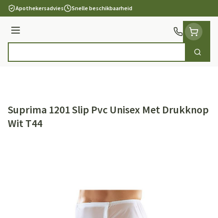
Ga naar de inhoud
Apothekersadvies
Snelle beschikbaarheid
Menu
Zoek
Product, merk, categorie...
Suprima 1201 Slip Pvc Unisex Met Drukknop
Wit T44