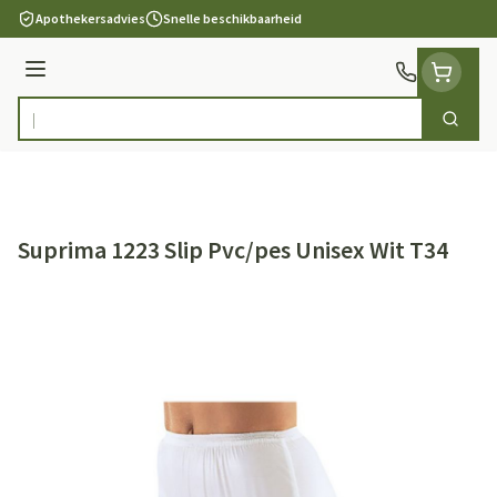
Ga naar de inhoud
Apothekersadvies
Snelle beschikbaarheid
Menu
Zoek
Product, merk, categorie...
Suprima 1223 Slip Pvc/pes Unisex Wit T34