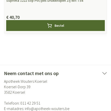
Suprima 1222 Slip Pvc/pes Drukknopen Zij Wit T54
€ 40,70
Bestel
Neem contact met ons op
Apotheek Wouters Koersel
Koersel-Dorp 39
3582
Koersel
Telefoon:
011 42 29 51
E-mailadres:
info@
apotheek-wouters.be