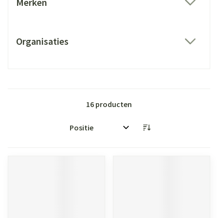
Merken
filter
Organisaties
filter
16
producten
Sorteer op: