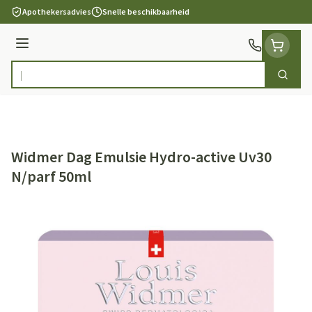
Ga naar de inhoud
Apothekersadvies
Snelle beschikbaarheid
Menu
Zoek
Product, merk, categorie...
Widmer Dag Emulsie Hydro-active Uv30
N/parf 50ml