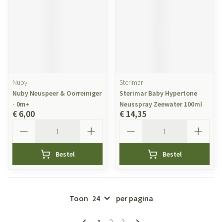
Nuby
Sterimar
Nuby Neuspeer & Oorreiniger
Sterimar Baby Hypertone
- 0m+
Neusspray Zeewater 100ml
€ 6,00
€ 14,35
Aantal
Aantal
Bestel
Bestel
Toon
per pagina
Pagina's
U lees momenteel pagina
Pagina
Pagina