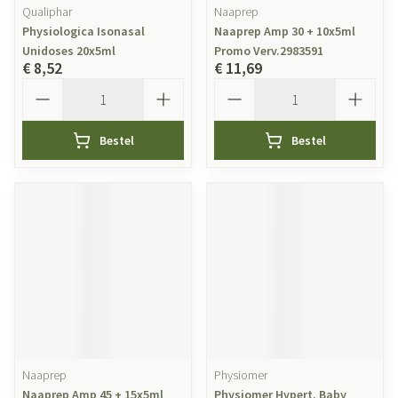
Qualiphar
Naaprep
Physiologica Isonasal
Naaprep Amp 30 + 10x5ml
Unidoses 20x5ml
Promo Verv.2983591
€ 8,52
€ 11,69
Aantal
Aantal
Bestel
Bestel
Naaprep
Physiomer
Naaprep Amp 45 + 15x5ml
Physiomer Hypert. Baby