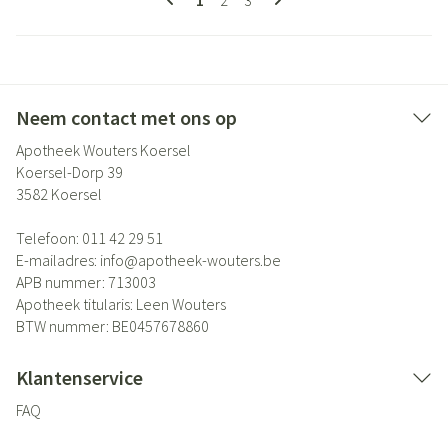
1
2
3
Neem contact met ons op
Apotheek Wouters Koersel
Koersel-Dorp 39
3582
Koersel
Telefoon:
011 42 29 51
E-mailadres:
info@
apotheek-wouters.be
APB nummer:
713003
Apotheek titularis:
Leen Wouters
BTW nummer:
BE0457678860
Klantenservice
FAQ