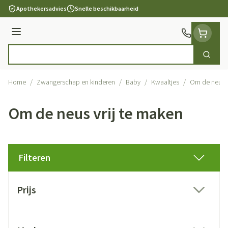
Ga naar de inhoud
Apothekersadvies
Snelle beschikbaarheid
Menu
Zoek
Product, merk, categorie...
Home
/
Zwangerschap en kinderen
/
Baby
/
Kwaaltjes
/
Om de neus v
Om de neus vrij te maken
Filteren
Doorgaan naar productlijst
Prijs
filter