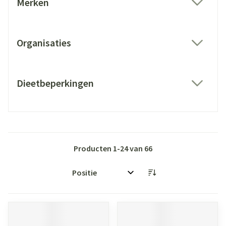
Merken
filter
Organisaties
filter
Dieetbeperkingen
filter
Producten
1
-
24
van
66
Sorteer op: