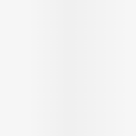
ging
Supplementen
Insectenwer
sen
geïrriteerde
Zelfbruiner
Scheren