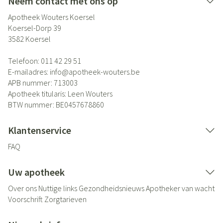
Neem contact met ons op
Apotheek Wouters Koersel
Koersel-Dorp 39
3582
Koersel
Telefoon:
011 42 29 51
E-mailadres:
info@
apotheek-wouters.be
APB nummer:
713003
Apotheek titularis:
Leen Wouters
BTW nummer:
BE0457678860
Klantenservice
FAQ
Uw apotheek
Over ons
Nuttige links
Gezondheidsnieuws
Apotheker van wacht
Voorschrift
Zorgtarieven