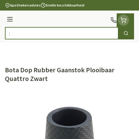
Ga naar de inhoud
Apothekersadvies
Snelle beschikbaarheid
Menu
Zoek
Product, merk, categorie...
Bota Dop Rubber Gaanstok Plooibaar
Quattro Zwart