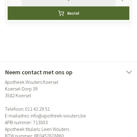
Bestel
Neem contact met ons op
Apotheek Wouters Koersel
Koersel-Dorp 39
3582
Koersel
Telefoon:
011 42 29 51
E-mailadres:
info@
apotheek-wouters.be
APB nummer:
713003
Apotheek titularis:
Leen Wouters
BTW nummer:
BE0457678860