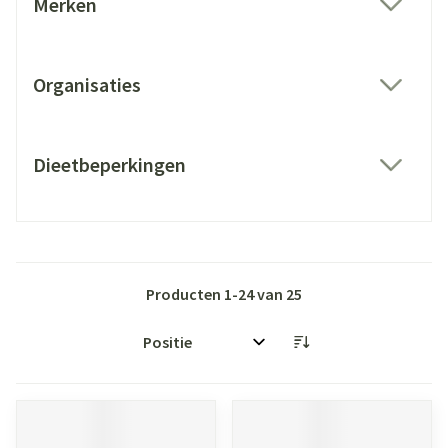
Merken
filter
Organisaties
filter
Dieetbeperkingen
filter
Producten
1
-
24
van
25
Sorteer op: