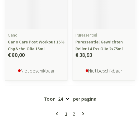
Gano
Puressentiel
Gano Care Post Workout 15%
Puressentiel Gewrichten
Cbg&cbn Olie 15ml
Roller 14 Ess Olie 2x75ml
€ 80,00
€ 38,93
Niet beschikbaar
Niet beschikbaar
Toon
per pagina
Pagina's
U lees momenteel pagina
Pagina
1
2