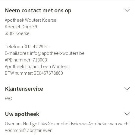
Neem contact met ons op
Apotheek Wouters Koersel
Koersel-Dorp 39
3582
Koersel
Telefoon:
011 42 29 51
E-mailadres:
info@
apotheek-wouters.be
APB nummer:
713003
Apotheek titularis:
Leen Wouters
BTW nummer:
BE0457678860
Klantenservice
FAQ
Uw apotheek
Over ons
Nuttige links
Gezondheidsnieuws
Apotheker van wacht
Voorschrift
Zorgtarieven