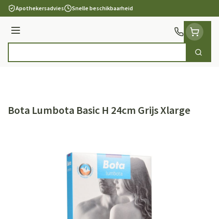
Ga naar de inhoud
Apothekersadvies
Snelle beschikbaarheid
Menu
Zoek
Product, merk, categorie...
Bota Lumbota Basic H 24cm Grijs Xlarge