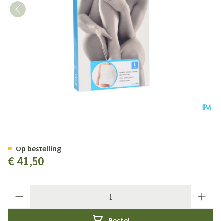
Botasol Gordel Wh H 25cm 100c
Op bestelling
€ 41,50
Aantal
Bestel