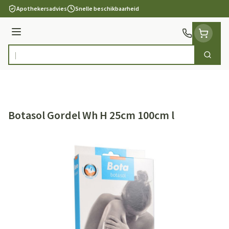
Ga naar de inhoud
Apothekersadvies
Snelle beschikbaarheid
Menu
Zoek
Product, merk, categorie...
Botasol Gordel Wh H 25cm 100cm l