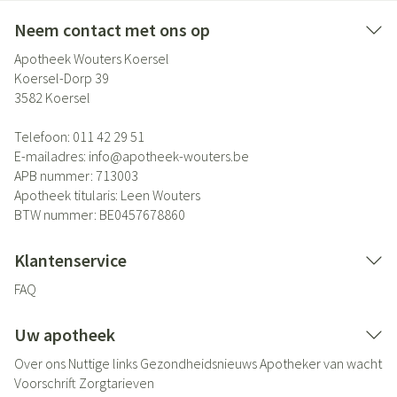
Neem contact met ons op
Apotheek Wouters Koersel
Koersel-Dorp 39
3582
Koersel
Telefoon:
011 42 29 51
E-mailadres:
info@
apotheek-wouters.be
APB nummer:
713003
Apotheek titularis:
Leen Wouters
BTW nummer:
BE0457678860
Klantenservice
FAQ
Uw apotheek
Over ons
Nuttige links
Gezondheidsnieuws
Apotheker van wacht
Voorschrift
Zorgtarieven