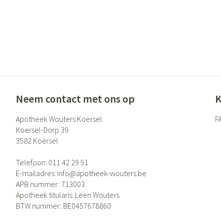
Neem contact met ons op
K
Apotheek Wouters Koersel
F
Koersel-Dorp 39
3582
Koersel
Telefoon:
011 42 29 51
E-mailadres:
info@
apotheek-wouters.be
APB nummer:
713003
Apotheek titularis:
Leen Wouters
BTW nummer:
BE0457678860