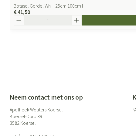
Botasol Gordel Wh H 25cm 100cm l
€ 41,50
Aantal
Neem contact met ons op
K
Apotheek Wouters Koersel
F
Koersel-Dorp 39
3582
Koersel