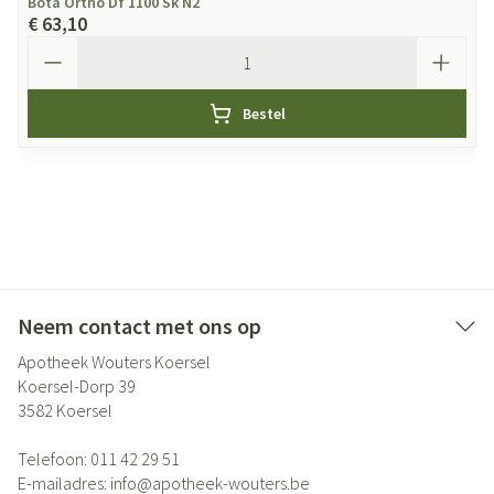
Bota Ortho Df 1100 Sk N2
€ 63,10
Aantal
Bestel
Neem contact met ons op
Apotheek Wouters Koersel
Koersel-Dorp 39
3582
Koersel
Telefoon:
011 42 29 51
E-mailadres:
info@
apotheek-wouters.be