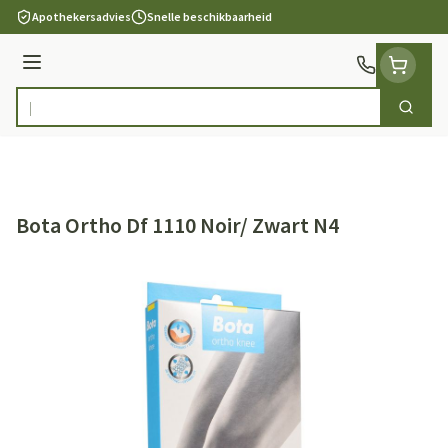
Ga naar de inhoud
Apothekersadvies
Snelle beschikbaarheid
Menu
Zoek
Product, merk, categorie...
Bota Ortho Df 1110 Noir/ Zwart N4