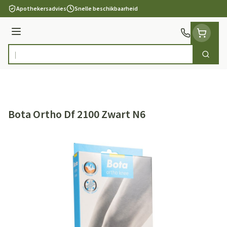
Ga naar de inhoud
Apothekersadvies
Snelle beschikbaarheid
Menu
Zoek
Product, merk, categorie...
Bota Ortho Df 2100 Zwart N6