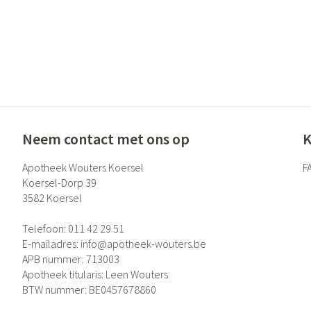
Neem contact met ons op
K
Apotheek Wouters Koersel
F
Koersel-Dorp 39
3582
Koersel
Telefoon:
011 42 29 51
E-mailadres:
info@
apotheek-wouters.be
APB nummer:
713003
Apotheek titularis:
Leen Wouters
BTW nummer:
BE0457678860