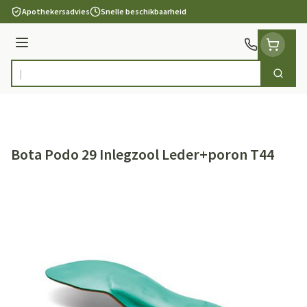
Ga naar de inhoud
Apothekersadvies
Snelle beschikbaarheid
Menu
Zoek
Product, merk, categorie...
Bota Podo 29 Inlegzool Leder+poron T44