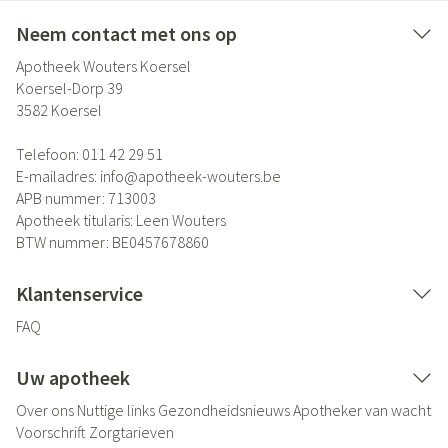
Neem contact met ons op
Apotheek Wouters Koersel
Koersel-Dorp 39
3582
Koersel
Telefoon:
011 42 29 51
E-mailadres:
info@
apotheek-wouters.be
APB nummer:
713003
Apotheek titularis:
Leen Wouters
BTW nummer:
BE0457678860
Klantenservice
FAQ
Uw apotheek
Over ons
Nuttige links
Gezondheidsnieuws
Apotheker van wacht
Voorschrift
Zorgtarieven