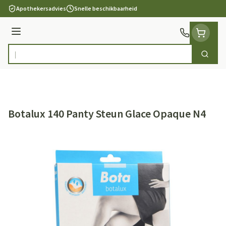
Ga naar de inhoud
Apothekersadvies
Snelle beschikbaarheid
Menu
Zoek
Product, merk, categorie...
Botalux 140 Panty Steun Glace Opaque N4