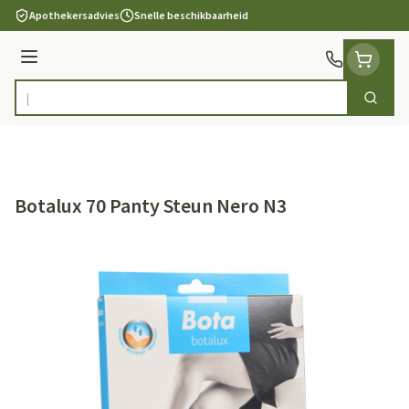
Ga naar de inhoud
Apothekersadvies
Snelle beschikbaarheid
Menu
Zoek
Product, merk, categorie...
Botalux 70 Panty Steun Nero N3