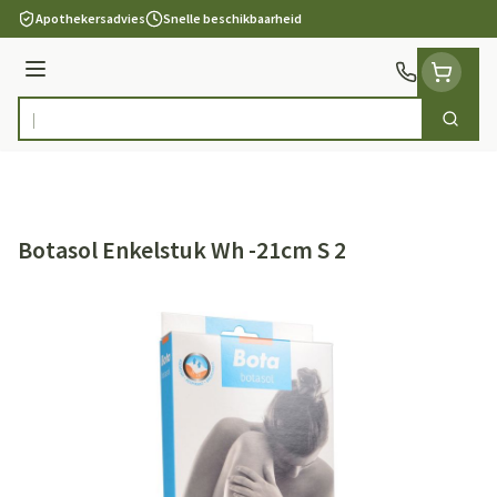
Ga naar de inhoud
Apothekersadvies
Snelle beschikbaarheid
Menu
Zoek
Product, merk, categorie...
Botasol Enkelstuk Wh -21cm S 2