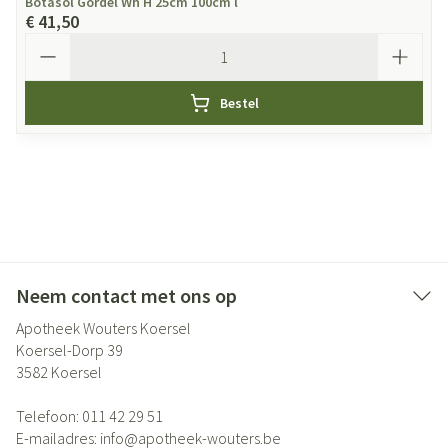
Botasol Gordel Wh H 25cm 100cm l
€ 41,50
Aantal
Bestel
Neem contact met ons op
Apotheek Wouters Koersel
Koersel-Dorp 39
3582
Koersel
Telefoon:
011 42 29 51
E-mailadres:
info@
apotheek-wouters.be