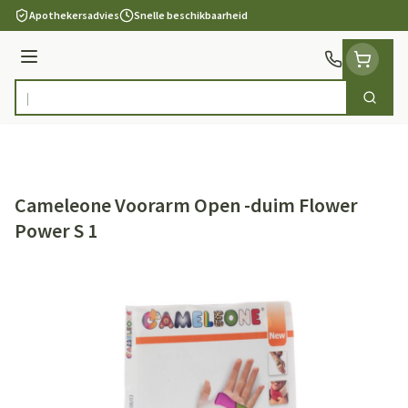
Ga naar de inhoud
Apothekersadvies
Snelle beschikbaarheid
Menu
Zoek
Product, merk, categorie...
Cameleone Voorarm Open -duim Flower
Power S 1