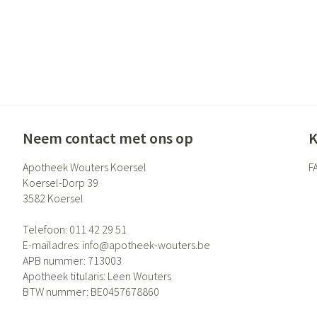
Neem contact met ons op
K
Apotheek Wouters Koersel
F
Koersel-Dorp 39
3582
Koersel
Telefoon:
011 42 29 51
E-mailadres:
info@
apotheek-wouters.be
APB nummer:
713003
Apotheek titularis:
Leen Wouters
BTW nummer:
BE0457678860